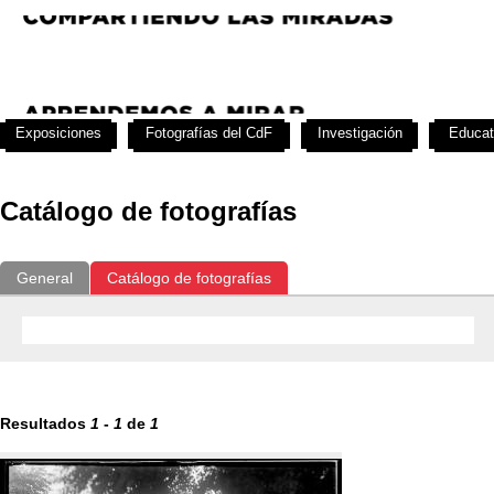
Exposiciones
Fotografías del CdF
Investigación
Educat
Catálogo de fotografías
General
Catálogo de fotografías
Resultados
1
-
1
de
1