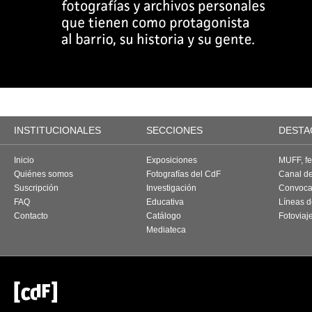
INSTITUCIONALES
SECCIONES
DESTA
Inicio
Exposiciones
MUFF, fes
Quiénes somos
Fotografías del CdF
Canal d
Suscripción
Investigación
Convoca
FAQ
Educativa
Líneas d
Contacto
Catálogo
Fotoviaj
Mediateca