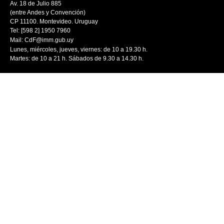
Av. 18 de Julio 885
(entre Andes y Convención)
CP 11100. Montevideo. Uruguay
Tel: [598 2] 1950 7960
Mail:
CdF@imm.gub.uy
Lunes, miércoles, jueves, viernes: de 10 a 19.30 h.
Martes: de 10 a 21 h. Sábados de 9.30 a 14.30 h.