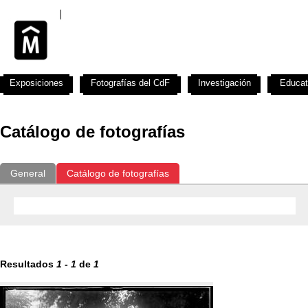
Exposiciones
Fotografías del CdF
Investigación
Educat
Catálogo de fotografías
General
Catálogo de fotografías
Resultados
1
-
1
de
1