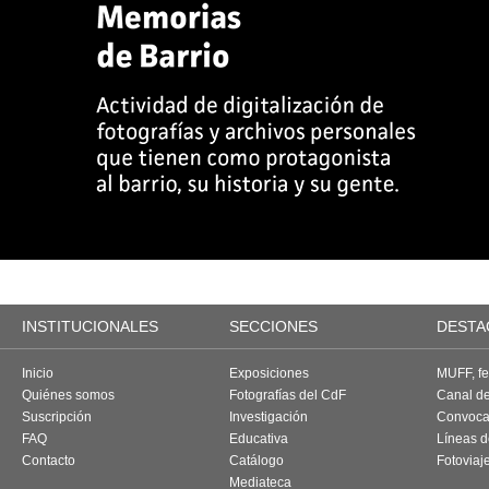
INSTITUCIONALES
SECCIONES
DESTA
Inicio
Exposiciones
MUFF, fes
Quiénes somos
Fotografías del CdF
Canal d
Suscripción
Investigación
Convoca
FAQ
Educativa
Líneas d
Contacto
Catálogo
Fotoviaj
Mediateca