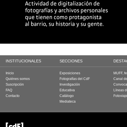
INSTITUCIONALES
SECCIONES
DESTA
Inicio
Exposiciones
MUFF, fes
Quiénes somos
Fotografías del CdF
Canal d
Suscripción
Investigación
Convoca
FAQ
Educativa
Líneas d
Contacto
Catálogo
Fotoviaj
Mediateca