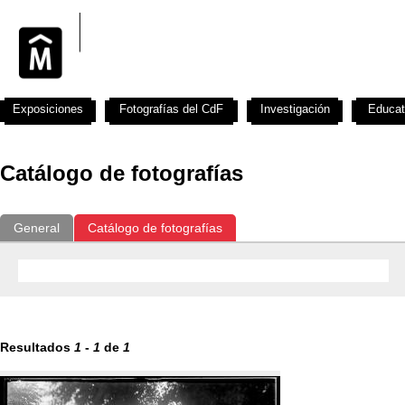
Exposiciones
Fotografías del CdF
Investigación
Educat
Catálogo de fotografías
General
Catálogo de fotografías
Resultados
1
-
1
de
1