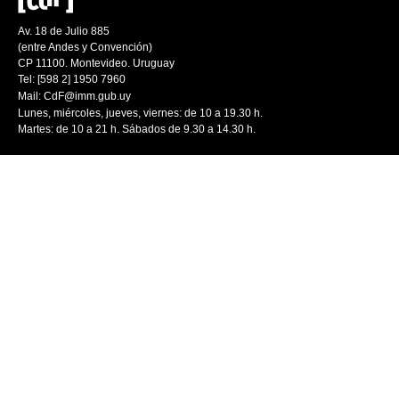
Av. 18 de Julio 885
(entre Andes y Convención)
CP 11100. Montevideo. Uruguay
Tel: [598 2] 1950 7960
Mail:
CdF@imm.gub.uy
Lunes, miércoles, jueves, viernes: de 10 a 19.30 h.
Martes: de 10 a 21 h. Sábados de 9.30 a 14.30 h.