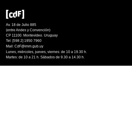
Av. 18 de Julio 885
(entre Andes y Convención)
CP 11100. Montevideo. Uruguay
Tel: [598 2] 1950 7960
Mail:
CdF@imm.gub.uy
Lunes, miércoles, jueves, viernes: de 10 a 19.30 h.
Martes: de 10 a 21 h. Sábados de 9.30 a 14.30 h.