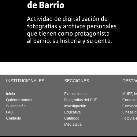
INSTITUCIONALES
SECCIONES
DESTA
Inicio
Exposiciones
MUFF, fes
Quiénes somos
Fotografías del CdF
Canal d
Suscripción
Investigación
Convoca
FAQ
Educativa
Líneas d
Contacto
Catálogo
Fotoviaj
Mediateca