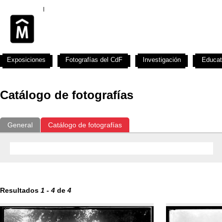
Exposiciones
Fotografías del CdF
Investigación
Educat
Catálogo de fotografías
General
Catálogo de fotografías
Resultados
1
-
4
de
4