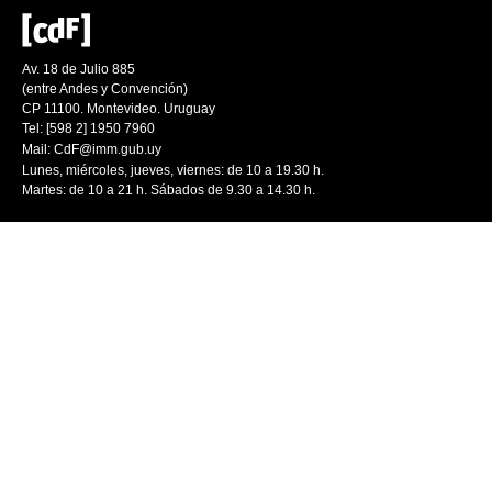
Av. 18 de Julio 885
(entre Andes y Convención)
CP 11100. Montevideo. Uruguay
Tel: [598 2] 1950 7960
Mail:
CdF@imm.gub.uy
Lunes, miércoles, jueves, viernes: de 10 a 19.30 h.
Martes: de 10 a 21 h. Sábados de 9.30 a 14.30 h.