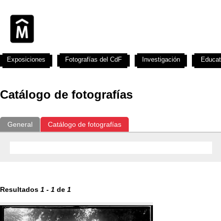
Exposiciones
Fotografías del CdF
Investigación
Educat
Catálogo de fotografías
General
Catálogo de fotografías
Resultados
1
-
1
de
1