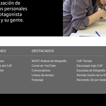
NES
DESTACADOS
nes
MUFF, festival de fotografía
CdF Tienda
as del CdF
Canal de YouTube
Descargar logo CdF
ión
Convocatorias
Escuelas de fotografía
Líneas de tiempo
Revista Sueño de la 
Fotoviaje
Recorrido 3D por Sed
a