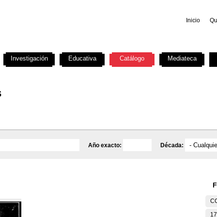
Inicio
Qu
Investigación
Educativa
Catálogo
Mediateca
s
Año exacto:
Década:
F
C
17