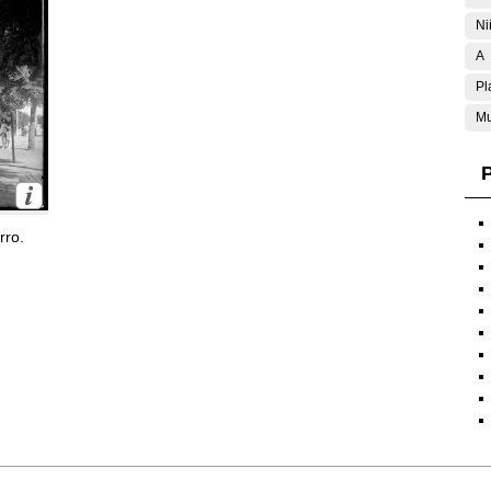
Ni
A
Pl
Mu
P
rro.