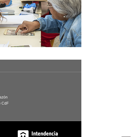
Razón
e CdF