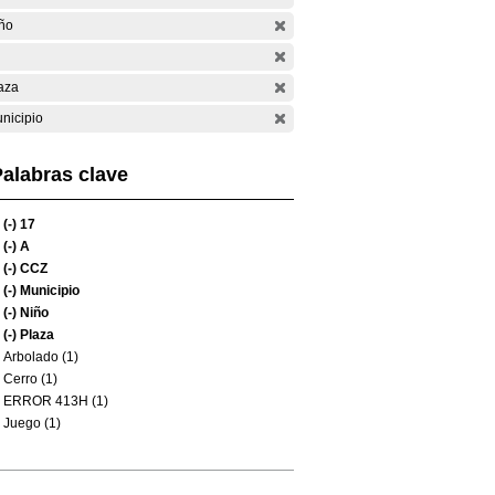
ño
aza
nicipio
alabras clave
(-)
17
(-)
A
(-)
CCZ
(-)
Municipio
(-)
Niño
(-)
Plaza
Arbolado (1)
Cerro (1)
ERROR 413H (1)
Juego (1)