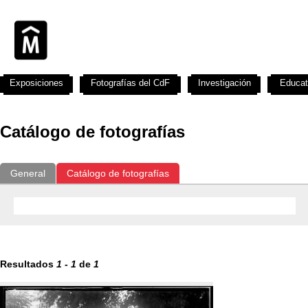
Exposiciones
Fotografías del CdF
Investigación
Educat
Catálogo de fotografías
General
Catálogo de fotografías
Resultados
1
-
1
de
1