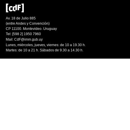
Av. 18 de Julio 885
(entre Andes y Convención)
CP 11100. Montevideo. Uruguay
Tel: [598 2] 1950 7960
Mail:
CdF@imm.gub.uy
Lunes, miércoles, jueves, viernes: de 10 a 19.30 h.
Martes: de 10 a 21 h. Sábados de 9.30 a 14.30 h.