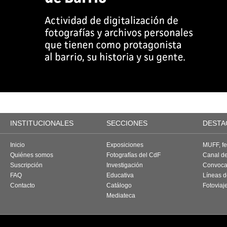
INSTITUCIONALES
SECCIONES
DESTA
Inicio
Exposiciones
MUFF, fes
Quiénes somos
Fotografías del CdF
Canal d
Suscripción
Investigación
Convoca
FAQ
Educativa
Líneas d
Contacto
Catálogo
Fotoviaj
Mediateca