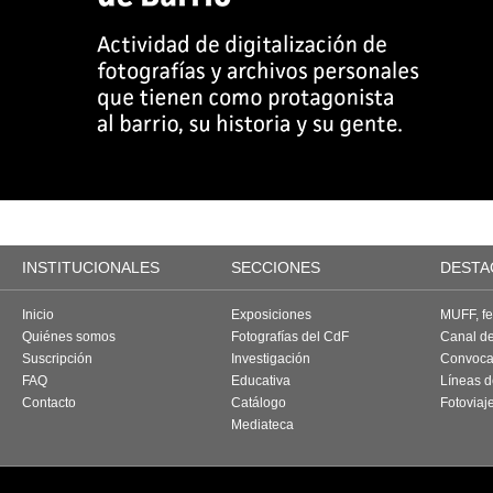
INSTITUCIONALES
SECCIONES
DESTA
Inicio
Exposiciones
MUFF, fes
Quiénes somos
Fotografías del CdF
Canal d
Suscripción
Investigación
Convoca
FAQ
Educativa
Líneas d
Contacto
Catálogo
Fotoviaj
Mediateca