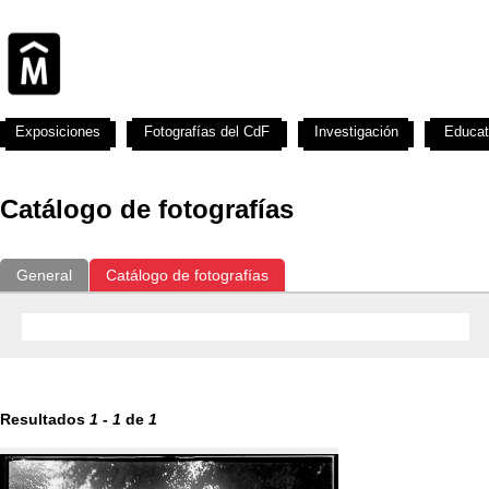
Exposiciones
Fotografías del CdF
Investigación
Educat
Catálogo de fotografías
General
Catálogo de fotografías
Resultados
1
-
1
de
1