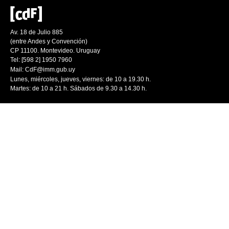
Av. 18 de Julio 885
(entre Andes y Convención)
CP 11100. Montevideo. Uruguay
Tel: [598 2] 1950 7960
Mail:
CdF@imm.gub.uy
Lunes, miércoles, jueves, viernes: de 10 a 19.30 h.
Martes: de 10 a 21 h. Sábados de 9.30 a 14.30 h.