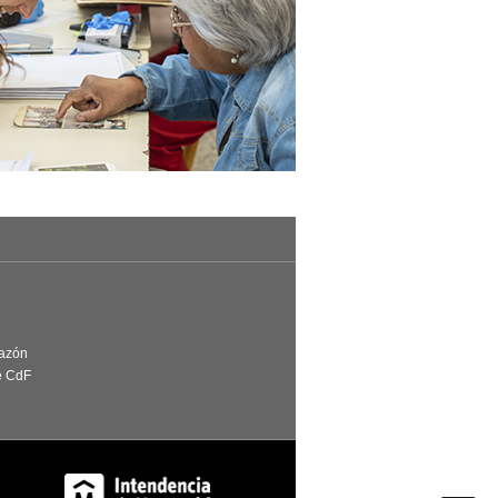
Razón
e CdF