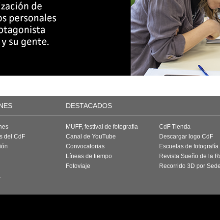
NES
DESTACADOS
nes
MUFF, festival de fotografía
CdF Tienda
as del CdF
Canal de YouTube
Descargar logo CdF
ión
Convocatorias
Escuelas de fotografía
Líneas de tiempo
Revista Sueño de la 
Fotoviaje
Recorrido 3D por Sed
a