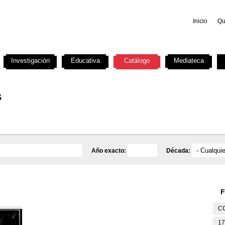
Inicio
Qu
Investigación
Educativa
Catálogo
Mediateca
s
Año exacto:
Década:
F
C
17