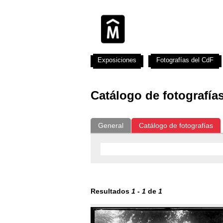
Exposiciones
Fotografías del CdF
Catálogo de fotografía
General
Catálogo de fotografías
Resultados
1
-
1
de
1