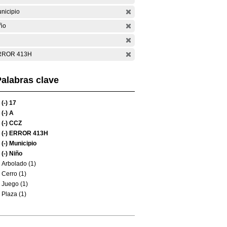
nicipio
ño
RROR 413H
alabras clave
(-)
17
(-)
A
(-)
CCZ
(-)
ERROR 413H
(-)
Municipio
(-)
Niño
Arbolado (1)
Cerro (1)
Juego (1)
Plaza (1)