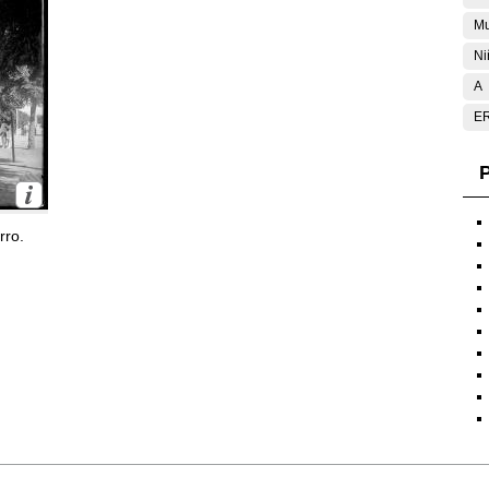
Mu
Ni
A
E
P
rro.