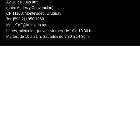
Av. 18 de Julio 885
(entre Andes y Convención)
CP 11100. Montevideo. Uruguay
Tel: [598 2] 1950 7960
Mail:
CdF@imm.gub.uy
Lunes, miércoles, jueves, viernes: de 10 a 19.30 h.
Martes: de 10 a 21 h. Sábados de 9.30 a 14.30 h.