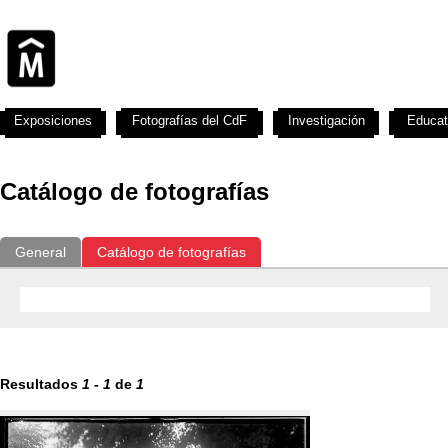
Exposiciones
Fotografías del CdF
Investigación
Educat
Catálogo de fotografías
General
Catálogo de fotografías
Resultados
1
-
1
de
1