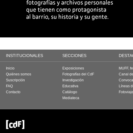
INSTITUCIONALES
SECCIONES
DESTA
Inicio
Exposiciones
MUFF, fes
Quiénes somos
Fotografías del CdF
Canal d
Suscripción
Investigación
Convoca
FAQ
Educativa
Líneas d
Contacto
Catálogo
Fotoviaj
Mediateca