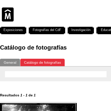
Exposiciones
Fotografías del CdF
Investigación
Educat
Catálogo de fotografías
General
Catálogo de fotografías
Resultados
1
-
1
de
1