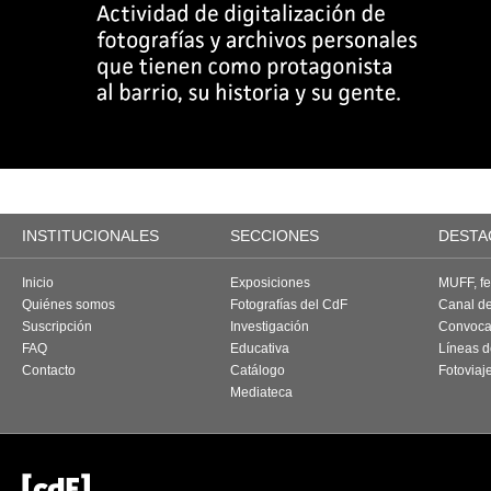
INSTITUCIONALES
SECCIONES
DESTA
Inicio
Exposiciones
MUFF, fes
Quiénes somos
Fotografías del CdF
Canal d
Suscripción
Investigación
Convoca
FAQ
Educativa
Líneas d
Contacto
Catálogo
Fotoviaj
Mediateca