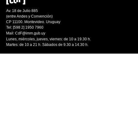
Av. 18 de Julio 885
(entre Andes y Convención)
CP 11100. Montevideo. Uruguay
Tel: [598 2] 1950 7960
Mail:
CdF@imm.gub.uy
Lunes, miércoles, jueves, viernes: de 10 a 19.30 h.
Martes: de 10 a 21 h. Sábados de 9.30 a 14.30 h.