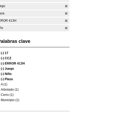
ego
aza
RROR 413H
ño
alabras clave
(-)
17
(-)
CCZ
(-)
ERROR 413H
(-)
Juego
(-)
Niño
(-)
Plaza
A (1)
Arbolado (1)
Cerro (1)
Municipio (1)