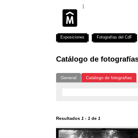
Exposiciones
Fotografías del CdF
Catálogo de fotografía
General
Catálogo de fotografías
Resultados
1
-
1
de
1