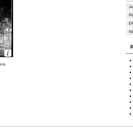
Ju
Pl
E
Ni
P
rro.