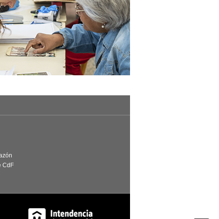
Razón
e CdF