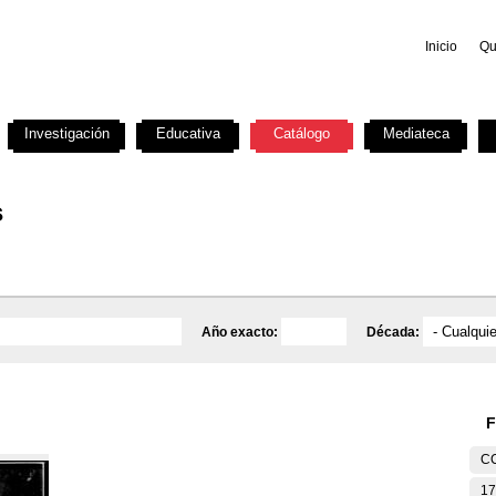
Inicio
Qu
Investigación
Educativa
Catálogo
Mediateca
s
Año exacto:
Década:
F
C
17