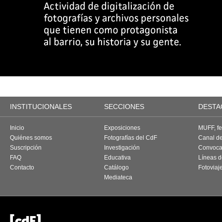
INSTITUCIONALES
SECCIONES
DESTA
Inicio
Exposiciones
MUFF, fes
Quiénes somos
Fotografías del CdF
Canal d
Suscripción
Investigación
Convoca
FAQ
Educativa
Líneas d
Contacto
Catálogo
Fotoviaj
Mediateca