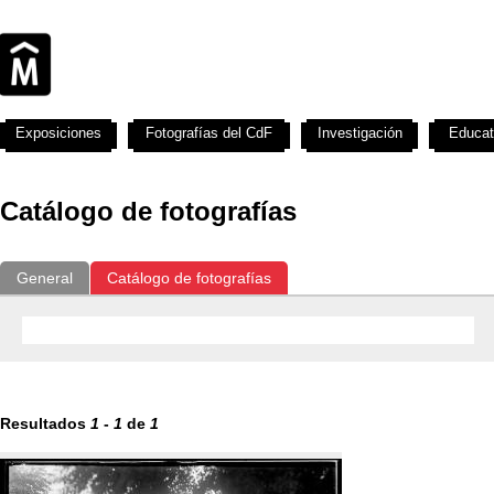
Exposiciones
Fotografías del CdF
Investigación
Educat
Catálogo de fotografías
General
Catálogo de fotografías
Resultados
1
-
1
de
1