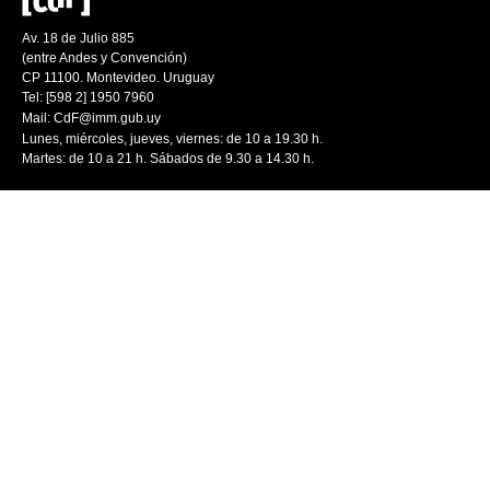
Av. 18 de Julio 885
(entre Andes y Convención)
CP 11100. Montevideo. Uruguay
Tel: [598 2] 1950 7960
Mail:
CdF@imm.gub.uy
Lunes, miércoles, jueves, viernes: de 10 a 19.30 h.
Martes: de 10 a 21 h. Sábados de 9.30 a 14.30 h.