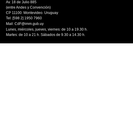
Av. 18 de Julio 885
(entre Andes y Convención)
CP 11100. Montevideo. Uruguay
Tel: [598 2] 1950 7960
Mail:
CdF@imm.gub.uy
Lunes, miércoles, jueves, viernes: de 10 a 19.30 h.
Martes: de 10 a 21 h. Sábados de 9.30 a 14.30 h.