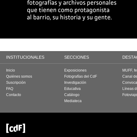
INSTITUCIONALES
SECCIONES
DESTA
Inicio
Exposiciones
MUFF, fes
Quiénes somos
Fotografías del CdF
Canal d
Suscripción
Investigación
Convoca
FAQ
Educativa
Líneas d
Contacto
Catálogo
Fotoviaj
Mediateca