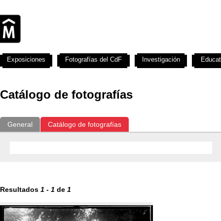
Exposiciones
Fotografías del CdF
Investigación
Educat
Catálogo de fotografías
General
Catálogo de fotografías
Resultados
1
-
1
de
1