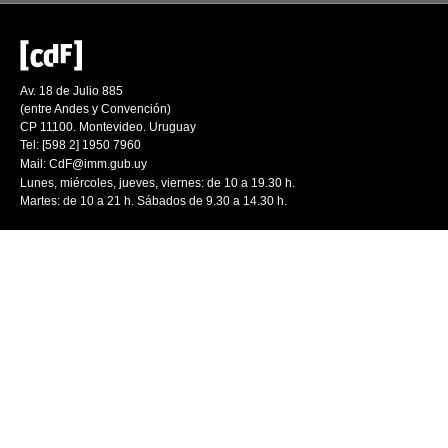
Av. 18 de Julio 885
(entre Andes y Convención)
CP 11100. Montevideo. Uruguay
Tel: [598 2] 1950 7960
Mail:
CdF@imm.gub.uy
Lunes, miércoles, jueves, viernes: de 10 a 19.30 h.
Martes: de 10 a 21 h. Sábados de 9.30 a 14.30 h.