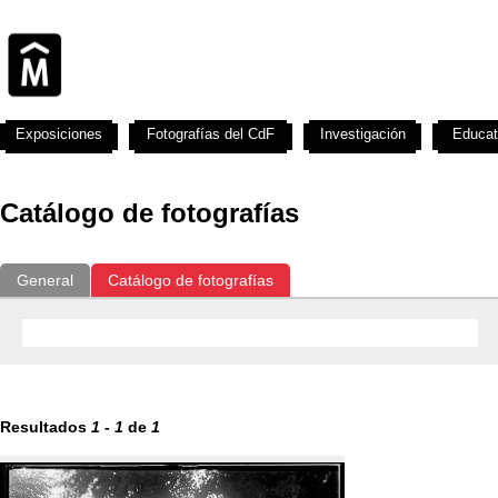
Exposiciones
Fotografías del CdF
Investigación
Educat
Catálogo de fotografías
General
Catálogo de fotografías
Resultados
1
-
1
de
1