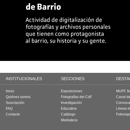
INSTITUCIONALES
SECCIONES
DESTA
Inicio
Exposiciones
MUFF, fes
Quiénes somos
Fotografías del CdF
Canal d
Suscripción
Investigación
Convoca
FAQ
Educativa
Líneas d
Contacto
Catálogo
Fotoviaj
Mediateca