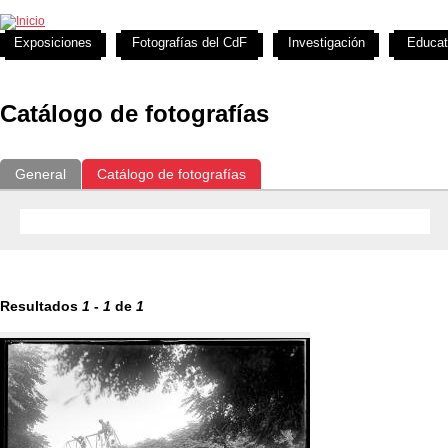
Exposiciones
Fotografías del CdF
Investigación
Educat
Catálogo de fotografías
General
Catálogo de fotografías
Resultados
1
-
1
de
1