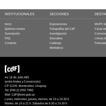
INSTITUCIONALES
SECCIONES
DESTA
Inicio
Exposiciones
MUFF, fes
Quiénes somos
Fotografías del CdF
Canal d
Suscripción
Investigación
Convoca
FAQ
Educativa
Líneas d
Contacto
Catálogo
Fotoviaj
Mediateca
Av. 18 de Julio 885
(entre Andes y Convención)
CP 11100. Montevideo. Uruguay
Tel: [598 2] 1950 7960
Mail:
CdF@imm.gub.uy
Lunes, miércoles, jueves, viernes: de 10 a 19.30 h.
Martes: de 10 a 21 h. Sábados de 9.30 a 14.30 h.