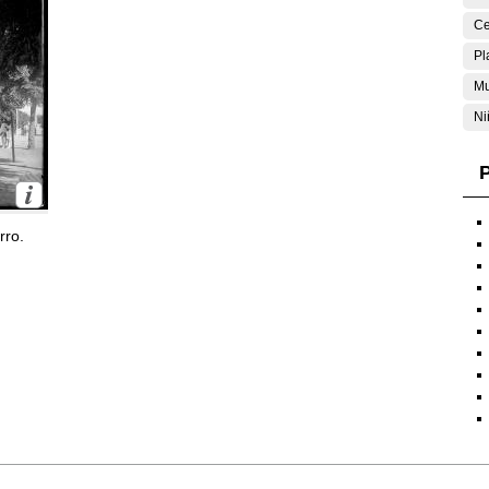
Ce
Pl
Mu
Ni
P
rro.