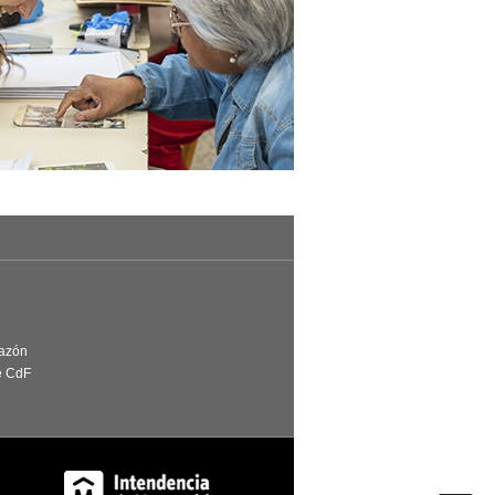
Razón
e CdF