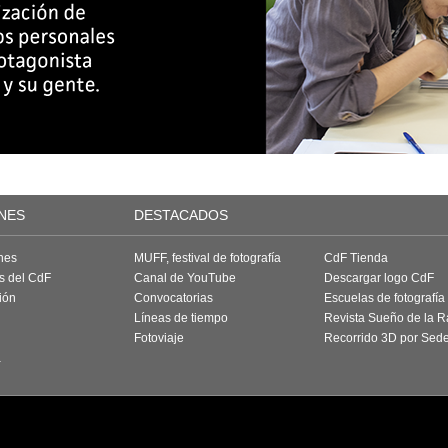
NES
DESTACADOS
nes
MUFF, festival de fotografía
CdF Tienda
as del CdF
Canal de YouTube
Descargar logo CdF
ión
Convocatorias
Escuelas de fotografía
Líneas de tiempo
Revista Sueño de la 
Fotoviaje
Recorrido 3D por Sed
a