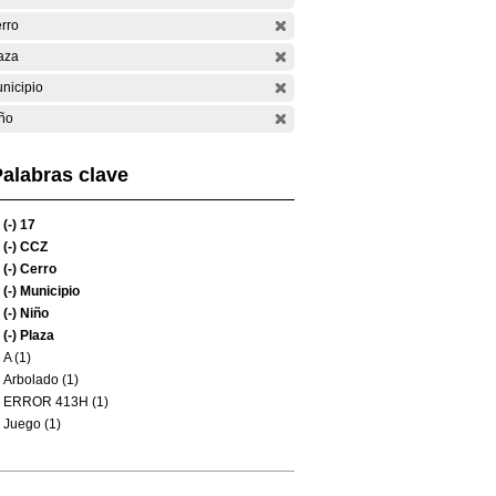
rro
aza
nicipio
ño
alabras clave
(-)
17
(-)
CCZ
(-)
Cerro
(-)
Municipio
(-)
Niño
(-)
Plaza
A (1)
Arbolado (1)
ERROR 413H (1)
Juego (1)