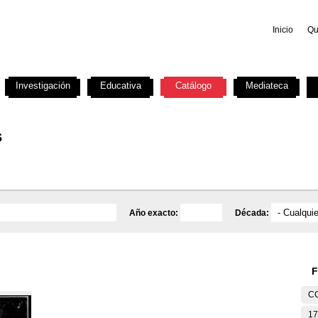
Inicio
Qu
Investigación
Educativa
Catálogo
Mediateca
s
Año exacto:
Década:
F
C
17