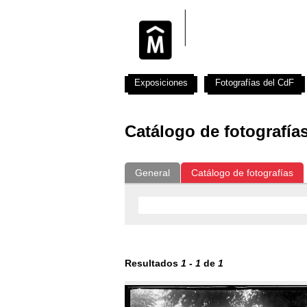
Exposiciones
Fotografías del CdF
Catálogo de fotografía
General
Catálogo de fotografías
Resultados
1
-
1
de
1