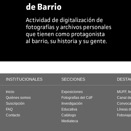
INSTITUCIONALES
SECCIONES
DESTA
Inicio
Exposiciones
MUFF, fes
Quiénes somos
Fotografías del CdF
Canal d
Suscripción
Investigación
Convoca
FAQ
Educativa
Líneas d
Contacto
Catálogo
Fotoviaj
Mediateca