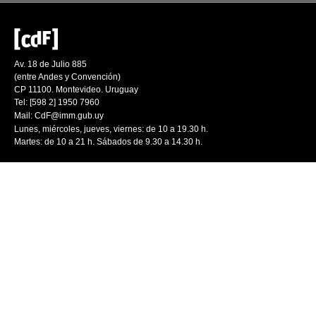
Av. 18 de Julio 885
(entre Andes y Convención)
CP 11100. Montevideo. Uruguay
Tel: [598 2] 1950 7960
Mail:
CdF@imm.gub.uy
Lunes, miércoles, jueves, viernes: de 10 a 19.30 h.
Martes: de 10 a 21 h. Sábados de 9.30 a 14.30 h.