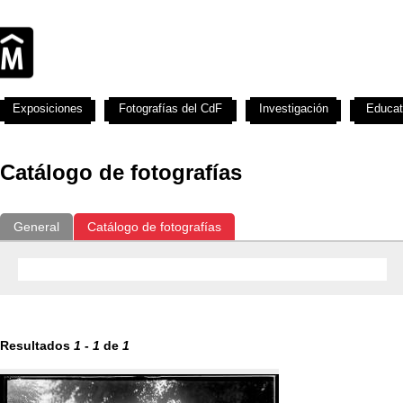
Exposiciones
Fotografías del CdF
Investigación
Educat
Catálogo de fotografías
General
Catálogo de fotografías
Resultados
1
-
1
de
1