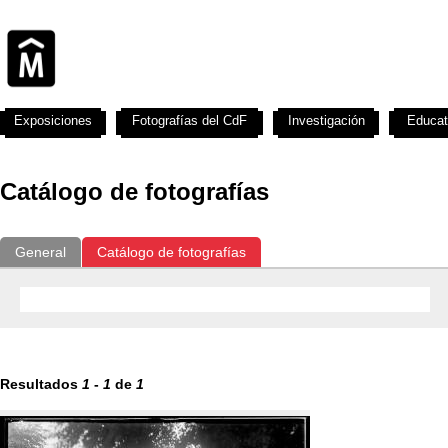
Exposiciones
Fotografías del CdF
Investigación
Educat
Catálogo de fotografías
General
Catálogo de fotografías
Resultados
1
-
1
de
1