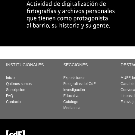
INSTITUCIONALES
SECCIONES
DESTA
Inicio
Exposiciones
MUFF, fes
Quiénes somos
Fotografías del CdF
Canal d
Suscripción
Investigación
Convoca
FAQ
Educativa
Líneas d
Contacto
Catálogo
Fotoviaj
Mediateca