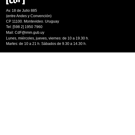
Av. 18 de Julio 885
(entre Andes y Convención)
CP 11100. Montevideo. Uruguay
Tel: [598 2] 1950 7960
Mail:
CdF@imm.gub.uy
Lunes, miércoles, jueves, viernes: de 10 a 19.30 h.
Martes: de 10 a 21 h. Sábados de 9.30 a 14.30 h.