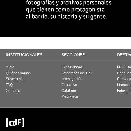
INSTITUCIONALES
SECCIONES
DESTA
Inicio
Exposiciones
MUFF, fes
Quiénes somos
Fotografías del CdF
Canal d
Suscripción
Investigación
Convoca
FAQ
Educativa
Líneas d
Contacto
Catálogo
Fotoviaj
Mediateca