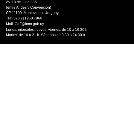
Av. 18 de Julio 885
(entre Andes y Convención)
CP 11100. Montevideo. Uruguay
Tel: [598 2] 1950 7960
Mail:
CdF@imm.gub.uy
Lunes, miércoles, jueves, viernes: de 10 a 19.30 h.
Martes: de 10 a 21 h. Sábados de 9.30 a 14.30 h.