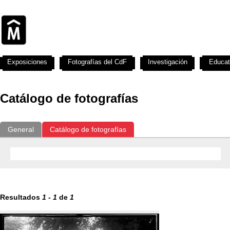
Exposiciones
Fotografías del CdF
Investigación
Educat
Catálogo de fotografías
General
Catálogo de fotografías
Resultados
1
-
1
de
1