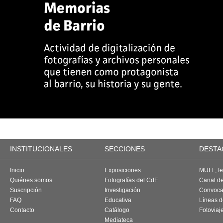
INSTITUCIONALES
SECCIONES
DESTA
Inicio
Exposiciones
MUFF, fes
Quiénes somos
Fotografías del CdF
Canal d
Suscripción
Investigación
Convoca
FAQ
Educativa
Líneas d
Contacto
Catálogo
Fotoviaj
Mediateca