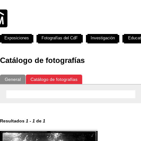
Exposiciones
Fotografías del CdF
Investigación
Educat
Catálogo de fotografías
General
Catálogo de fotografías
Resultados
1
-
1
de
1