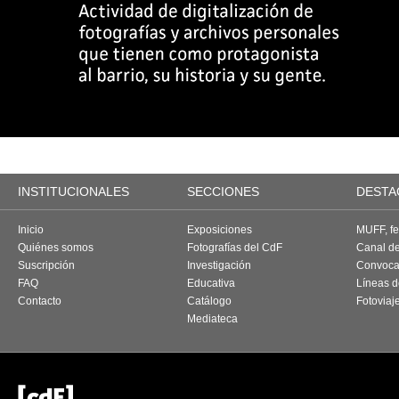
INSTITUCIONALES
SECCIONES
DESTA
Inicio
Exposiciones
MUFF, fes
Quiénes somos
Fotografías del CdF
Canal d
Suscripción
Investigación
Convoca
FAQ
Educativa
Líneas d
Contacto
Catálogo
Fotoviaj
Mediateca