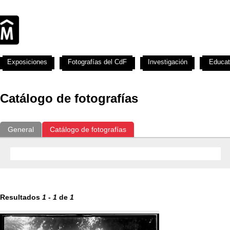
Exposiciones
Fotografías del CdF
Investigación
Educat
Catálogo de fotografías
General
Catálogo de fotografías
Resultados
1
-
1
de
1