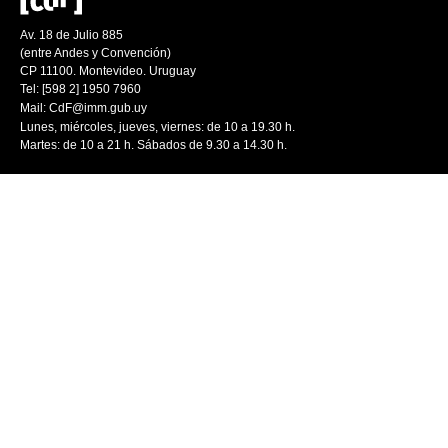
Av. 18 de Julio 885
(entre Andes y Convención)
CP 11100. Montevideo. Uruguay
Tel: [598 2] 1950 7960
Mail:
CdF@imm.gub.uy
Lunes, miércoles, jueves, viernes: de 10 a 19.30 h.
Martes: de 10 a 21 h. Sábados de 9.30 a 14.30 h.