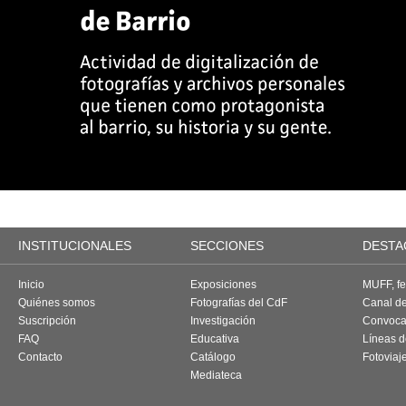
INSTITUCIONALES
SECCIONES
DESTA
Inicio
Exposiciones
MUFF, fes
Quiénes somos
Fotografías del CdF
Canal d
Suscripción
Investigación
Convoca
FAQ
Educativa
Líneas d
Contacto
Catálogo
Fotoviaj
Mediateca