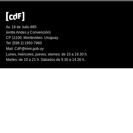
Av. 18 de Julio 885
(entre Andes y Convención)
CP 11100. Montevideo. Uruguay
Tel: [598 2] 1950 7960
Mail:
CdF@imm.gub.uy
Lunes, miércoles, jueves, viernes: de 10 a 19.30 h.
Martes: de 10 a 21 h. Sábados de 9.30 a 14.30 h.