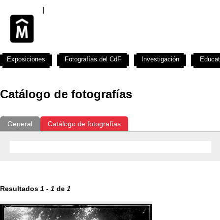
Exposiciones
Fotografías del CdF
Investigación
Educat
Catálogo de fotografías
General
Catálogo de fotografías
Resultados
1
-
1
de
1