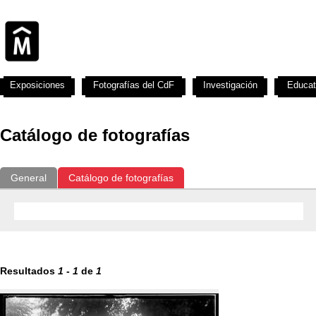
Exposiciones
Fotografías del CdF
Investigación
Educat
Catálogo de fotografías
General
Catálogo de fotografías
Resultados
1
-
1
de
1