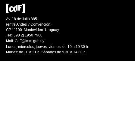
Av. 18 de Julio 885
(entre Andes y Convención)
CP 11100. Montevideo. Uruguay
Tel: [598 2] 1950 7960
Mail:
CdF@imm.gub.uy
Lunes, miércoles, jueves, viernes: de 10 a 19.30 h.
Martes: de 10 a 21 h. Sábados de 9.30 a 14.30 h.