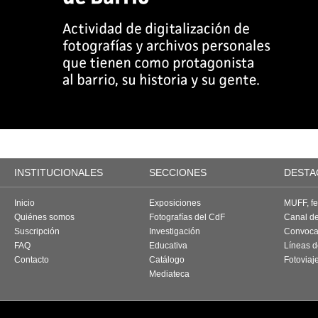
INSTITUCIONALES
SECCIONES
DESTA
Inicio
Exposiciones
MUFF, fes
Quiénes somos
Fotografías del CdF
Canal d
Suscripción
Investigación
Convoca
FAQ
Educativa
Líneas d
Contacto
Catálogo
Fotoviaj
Mediateca