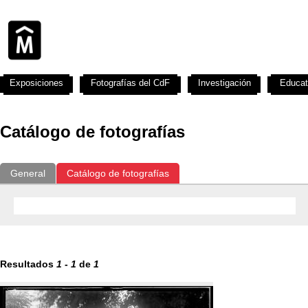
Exposiciones
Fotografías del CdF
Investigación
Educat
Catálogo de fotografías
General
Catálogo de fotografías
Resultados
1
-
1
de
1