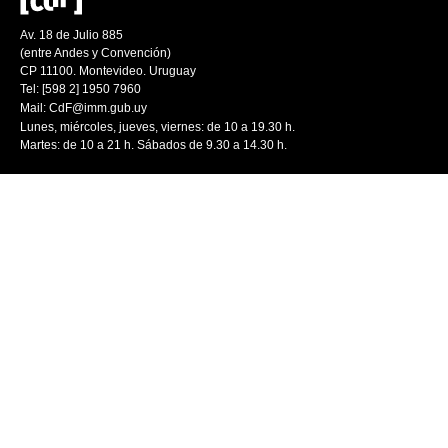
Av. 18 de Julio 885
(entre Andes y Convención)
CP 11100. Montevideo. Uruguay
Tel: [598 2] 1950 7960
Mail:
CdF@imm.gub.uy
Lunes, miércoles, jueves, viernes: de 10 a 19.30 h.
Martes: de 10 a 21 h. Sábados de 9.30 a 14.30 h.