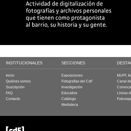
INSTITUCIONALES
SECCIONES
DESTA
Inicio
Exposiciones
MUFF, fes
Quiénes somos
Fotografías del CdF
Canal d
Suscripción
Investigación
Convoca
FAQ
Educativa
Líneas d
Contacto
Catálogo
Fotoviaj
Mediateca