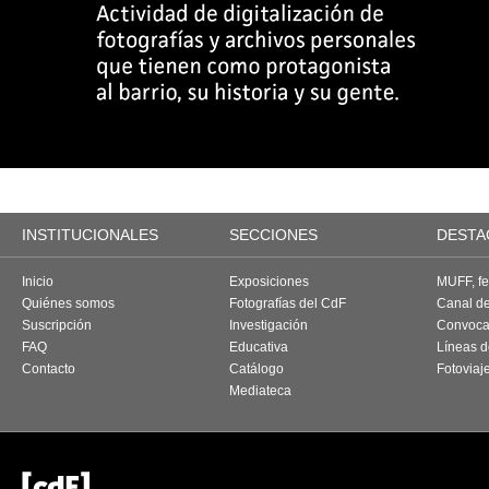
INSTITUCIONALES
SECCIONES
DESTA
Inicio
Exposiciones
MUFF, fes
Quiénes somos
Fotografías del CdF
Canal d
Suscripción
Investigación
Convoca
FAQ
Educativa
Líneas d
Contacto
Catálogo
Fotoviaj
Mediateca