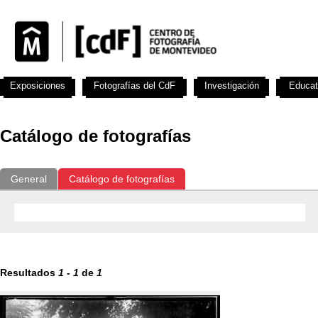
Exposiciones
Fotografías del CdF
Investigación
Educat
Catálogo de fotografías
General
Catálogo de fotografías
Resultados
1
-
1
de
1