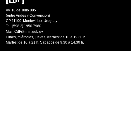
Av. 18 de Julio 885
(entre Andes y Convención)
CP 11100. Montevideo. Uruguay
Tel: [598 2] 1950 7960
Mail:
CdF@imm.gub.uy
Lunes, miércoles, jueves, viernes: de 10 a 19.30 h.
Martes: de 10 a 21 h. Sábados de 9.30 a 14.30 h.