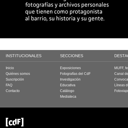
INSTITUCIONALES
SECCIONES
DESTA
Inicio
Exposiciones
MUFF, fes
Quiénes somos
Fotografías del CdF
Canal d
Suscripción
Investigación
Convoca
FAQ
Educativa
Líneas d
Contacto
Catálogo
Fotoviaj
Mediateca