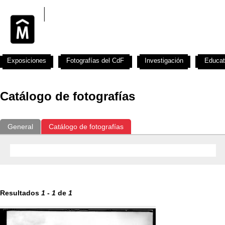
Exposiciones
Fotografías del CdF
Investigación
Educat
Catálogo de fotografías
General
Catálogo de fotografías
Resultados
1
-
1
de
1