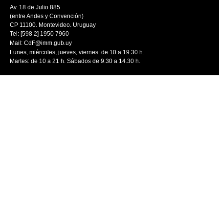
Av. 18 de Julio 885
(entre Andes y Convención)
CP 11100. Montevideo. Uruguay
Tel: [598 2] 1950 7960
Mail:
CdF@imm.gub.uy
Lunes, miércoles, jueves, viernes: de 10 a 19.30 h.
Martes: de 10 a 21 h. Sábados de 9.30 a 14.30 h.