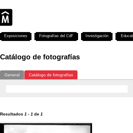
Exposiciones
Fotografías del CdF
Investigación
Educat
Catálogo de fotografías
General
Catálogo de fotografías
Resultados
1
-
1
de
1