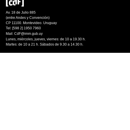
Av. 18 de Julio 885
(entre Andes y Convención)
CP 11100. Montevideo. Uruguay
Tel: [598 2] 1950 7960
Mail:
CdF@imm.gub.uy
Lunes, miércoles, jueves, viernes: de 10 a 19.30 h.
Martes: de 10 a 21 h. Sábados de 9.30 a 14.30 h.