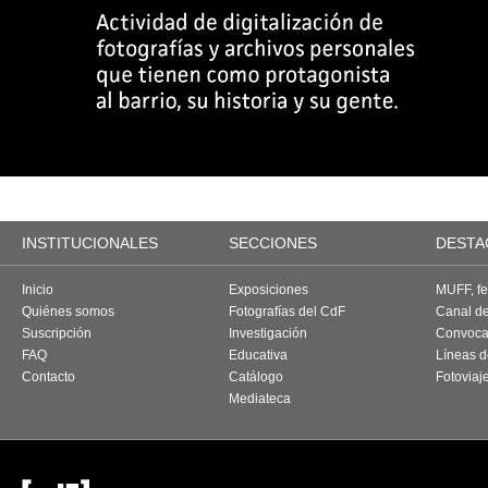
INSTITUCIONALES
SECCIONES
DESTA
Inicio
Exposiciones
MUFF, fes
Quiénes somos
Fotografías del CdF
Canal d
Suscripción
Investigación
Convoca
FAQ
Educativa
Líneas d
Contacto
Catálogo
Fotoviaj
Mediateca