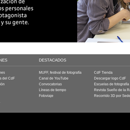
NES
DESTACADOS
nes
MUFF, festival de fotografía
CdF Tienda
as del CdF
Canal de YouTube
Descargar logo CdF
ión
Convocatorias
Escuelas de fotografía
Líneas de tiempo
Revista Sueño de la 
Fotoviaje
Recorrido 3D por Sed
a