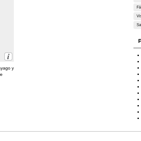
Fá
Vi
Sa
P
ayago y
de