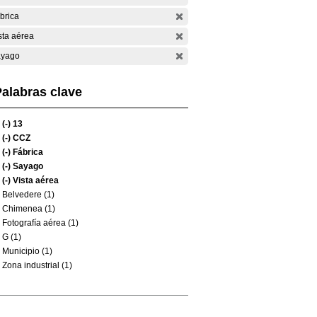
brica
sta aérea
yago
alabras clave
(-)
13
(-)
CCZ
(-)
Fábrica
(-)
Sayago
(-)
Vista aérea
Belvedere (1)
Chimenea (1)
Fotografía aérea (1)
G (1)
Municipio (1)
Zona industrial (1)