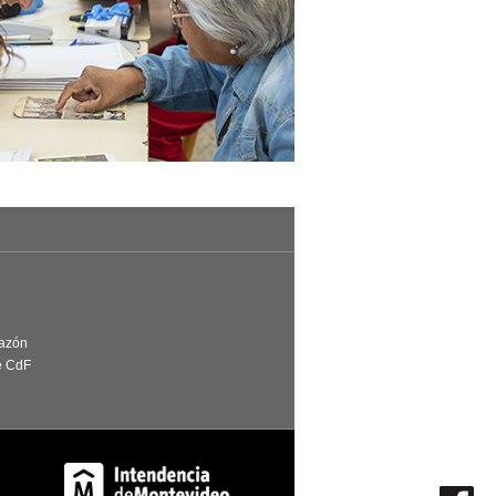
Razón
e CdF