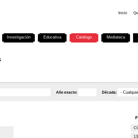
Inicio
Qu
Investigación
Educativa
Catálogo
Mediateca
s
Año exacto:
Década:
F
C
13