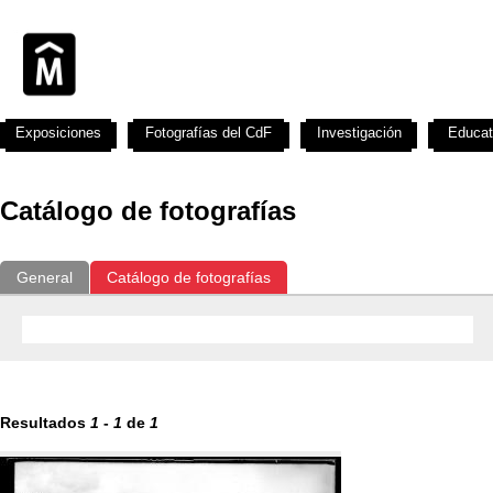
Exposiciones
Fotografías del CdF
Investigación
Educat
Catálogo de fotografías
General
Catálogo de fotografías
Resultados
1
-
1
de
1