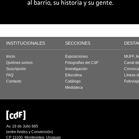
INSTITUCIONALES
SECCIONES
DESTA
Inicio
Exposiciones
MUFF, fes
Quiénes somos
Fotografías del CdF
Canal d
Suscripción
Investigación
Convoca
FAQ
Educativa
Líneas d
Contacto
Catálogo
Fotoviaj
Mediateca
Av. 18 de Julio 885
(entre Andes y Convención)
CP 11100. Montevideo. Uruguay