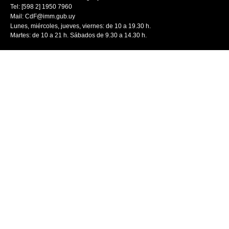
Tel: [598 2] 1950 7960
Mail:
CdF@imm.gub.uy
Lunes, miércoles, jueves, viernes: de 10 a 19.30 h.
Martes: de 10 a 21 h. Sábados de 9.30 a 14.30 h.