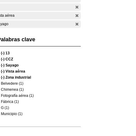
sta aérea
yago
alabras clave
(-)
13
(-)
CCZ
(-)
Sayago
(-)
Vista aérea
(-)
Zona industrial
Belvedere (1)
Chimenea (1)
Fotografía aérea (1)
Fábrica (1)
G (1)
Municipio (1)