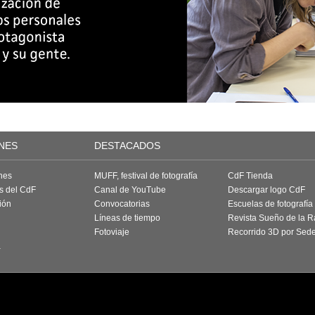
NES
DESTACADOS
nes
MUFF, festival de fotografía
CdF Tienda
as del CdF
Canal de YouTube
Descargar logo CdF
ión
Convocatorias
Escuelas de fotografía
Líneas de tiempo
Revista Sueño de la 
Fotoviaje
Recorrido 3D por Sed
a