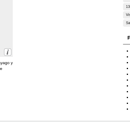
13
Vi
Sa
P
ayago y
de