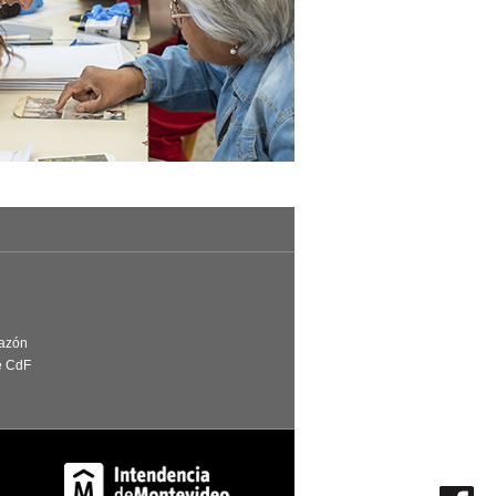
Razón
e CdF