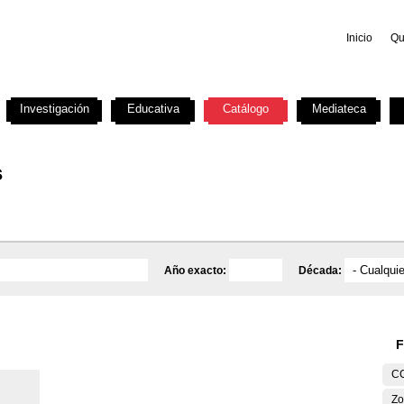
Inicio
Qu
Investigación
Educativa
Catálogo
Mediateca
s
Año exacto:
Década:
F
C
Zo