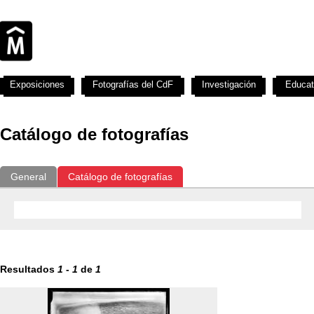
Exposiciones
Fotografías del CdF
Investigación
Educat
Catálogo de fotografías
General
Catálogo de fotografías
Resultados
1
-
1
de
1