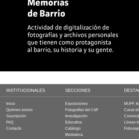
INSTITUCIONALES
SECCIONES
DESTA
Inicio
Exposiciones
MUFF, fes
Quiénes somos
Fotografías del CdF
Canal d
Suscripción
Investigación
Convoca
FAQ
Educativa
Líneas d
Contacto
Catálogo
Fotoviaj
Mediateca