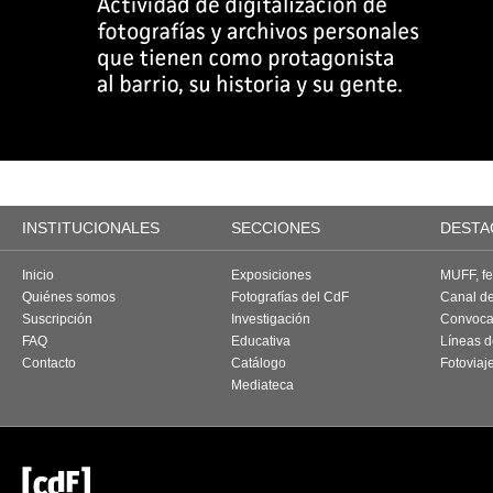
INSTITUCIONALES
SECCIONES
DESTA
Inicio
Exposiciones
MUFF, fes
Quiénes somos
Fotografías del CdF
Canal d
Suscripción
Investigación
Convoca
FAQ
Educativa
Líneas d
Contacto
Catálogo
Fotoviaj
Mediateca