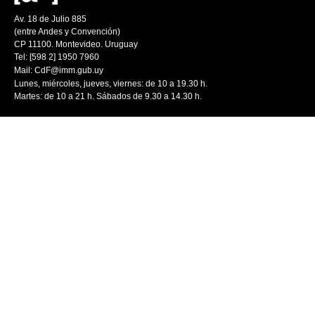
Av. 18 de Julio 885
(entre Andes y Convención)
CP 11100. Montevideo. Uruguay
Tel: [598 2] 1950 7960
Mail:
CdF@imm.gub.uy
Lunes, miércoles, jueves, viernes: de 10 a 19.30 h.
Martes: de 10 a 21 h. Sábados de 9.30 a 14.30 h.