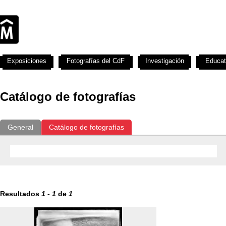
Exposiciones
Fotografías del CdF
Investigación
Educat
Catálogo de fotografías
General
Catálogo de fotografías
Resultados
1
-
1
de
1