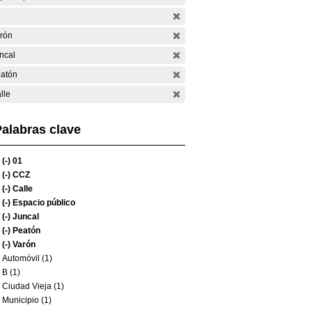
rón
ncal
atón
lle
alabras clave
(-)
01
(-)
CCZ
(-)
Calle
(-)
Espacio público
(-)
Juncal
(-)
Peatón
(-)
Varón
Automóvil (1)
B (1)
Ciudad Vieja (1)
Municipio (1)