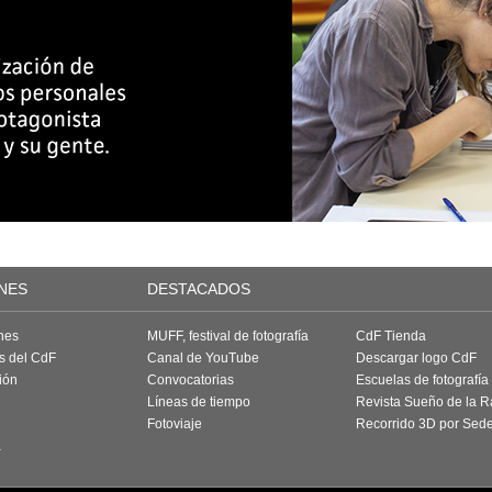
NES
DESTACADOS
nes
MUFF, festival de fotografía
CdF Tienda
as del CdF
Canal de YouTube
Descargar logo CdF
ión
Convocatorias
Escuelas de fotografía
Líneas de tiempo
Revista Sueño de la 
Fotoviaje
Recorrido 3D por Sed
a