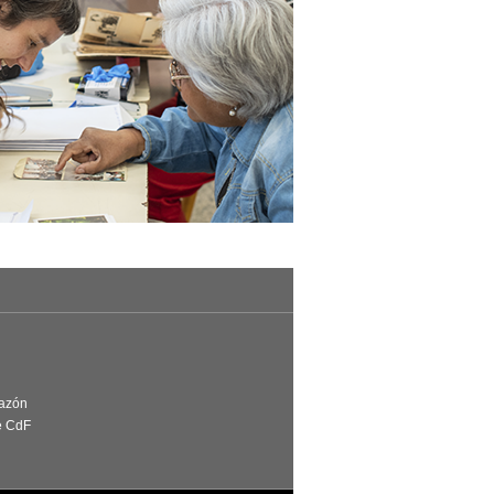
Razón
e CdF