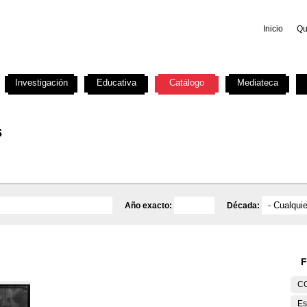
Inicio
Qu
Investigación
Educativa
Catálogo
Mediateca
s
Año exacto:
Década:
F
C
Es