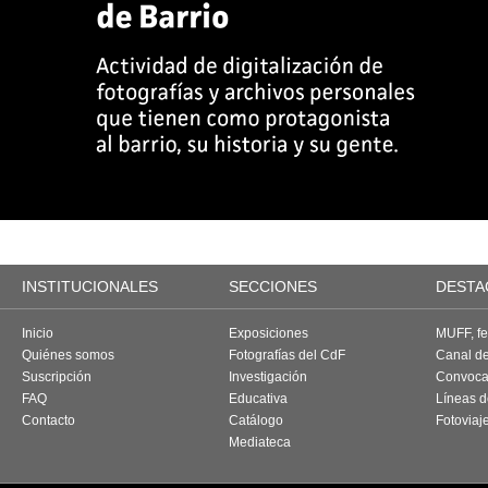
INSTITUCIONALES
SECCIONES
DESTA
Inicio
Exposiciones
MUFF, fes
Quiénes somos
Fotografías del CdF
Canal d
Suscripción
Investigación
Convoca
FAQ
Educativa
Líneas d
Contacto
Catálogo
Fotoviaj
Mediateca