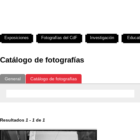
Exposiciones
Fotografías del CdF
Investigación
Educat
Catálogo de fotografías
General
Catálogo de fotografías
Resultados
1
-
1
de
1