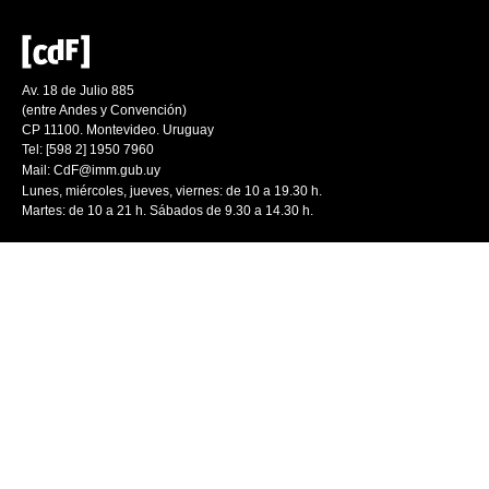
Av. 18 de Julio 885
(entre Andes y Convención)
CP 11100. Montevideo. Uruguay
Tel: [598 2] 1950 7960
Mail:
CdF@imm.gub.uy
Lunes, miércoles, jueves, viernes: de 10 a 19.30 h.
Martes: de 10 a 21 h. Sábados de 9.30 a 14.30 h.