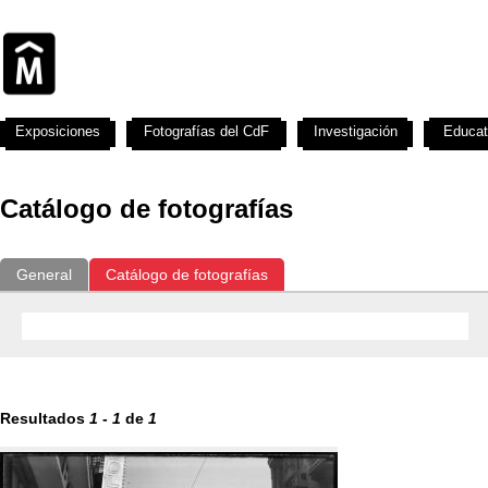
Exposiciones
Fotografías del CdF
Investigación
Educat
Catálogo de fotografías
General
Catálogo de fotografías
Resultados
1
-
1
de
1