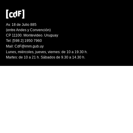
Av. 18 de Julio 885
(entre Andes y Convención)
CP 11100. Montevideo. Uruguay
Tel: [598 2] 1950 7960
Mail:
CdF@imm.gub.uy
Lunes, miércoles, jueves, viernes: de 10 a 19.30 h.
Martes: de 10 a 21 h. Sábados de 9.30 a 14.30 h.