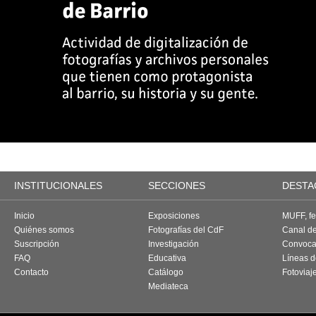
INSTITUCIONALES
SECCIONES
DESTA
Inicio
Exposiciones
MUFF, fes
Quiénes somos
Fotografías del CdF
Canal d
Suscripción
Investigación
Convoca
FAQ
Educativa
Líneas d
Contacto
Catálogo
Fotoviaj
Mediateca