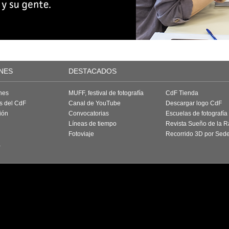
NES
DESTACADOS
nes
MUFF, festival de fotografía
CdF Tienda
as del CdF
Canal de YouTube
Descargar logo CdF
ión
Convocatorias
Escuelas de fotografía
Líneas de tiempo
Revista Sueño de la 
Fotoviaje
Recorrido 3D por Sed
a