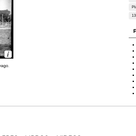
Pl
13
P
yago.