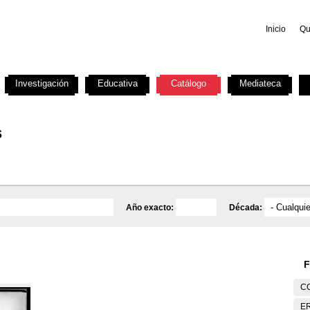
Inicio
Qu
Investigación
Educativa
Catálogo
Mediateca
s
Año exacto:
Década:
F
C
E