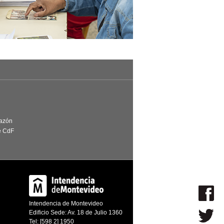
Razón
e CdF
Intendencia de Montevideo
Edificio Sede: Av. 18 de Julio 1360
Tel: [598 2] 1950