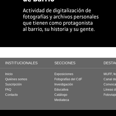
INSTITUCIONALES
SECCIONES
DESTA
Inicio
Exposiciones
MUFF, fes
Quiénes somos
Fotografías del CdF
Canal d
Suscripción
Investigación
Convoca
FAQ
Educativa
Líneas d
Contacto
Catálogo
Fotoviaj
Mediateca