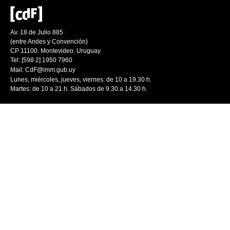
Av. 18 de Julio 885
(entre Andes y Convención)
CP 11100. Montevideo. Uruguay
Tel: [598 2] 1950 7960
Mail:
CdF@imm.gub.uy
Lunes, miércoles, jueves, viernes: de 10 a 19.30 h.
Martes: de 10 a 21 h. Sábados de 9.30 a 14.30 h.