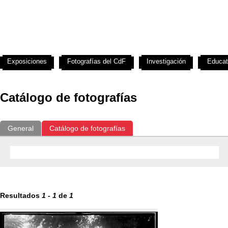
Exposiciones
Fotografías del CdF
Investigación
Educat
Catálogo de fotografías
General
Catálogo de fotografías
Resultados
1
-
1
de
1