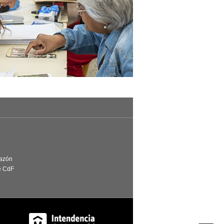
Razón
e CdF