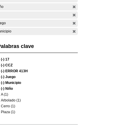
ño
ego
nicipio
alabras clave
(-)
17
(-)
CCZ
(-)
ERROR 413H
(-)
Juego
(-)
Municipio
(-)
Niño
A (1)
Arbolado (1)
Cerro (1)
Plaza (1)