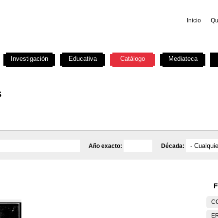
Inicio
Qu
Investigación
Educativa
Catálogo
Mediateca
s
Año exacto:
Década:
F
C
E