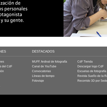
NES
DESTACADOS
nes
MUFF, festival de fotografía
CdF Tienda
as del CdF
Canal de YouTube
Descargar logo CdF
ión
Convocatorias
Escuelas de fotografía
Líneas de tiempo
Revista Sueño de la 
Fotoviaje
Recorrido 3D por Sed
a