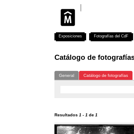
Exposiciones
Fotografías del CdF
Catálogo de fotografía
General
Catálogo de fotografías
Resultados
1
-
1
de
1