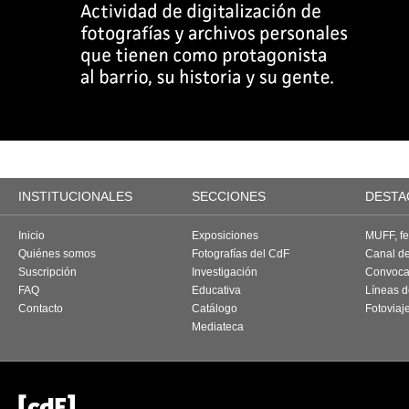
INSTITUCIONALES
SECCIONES
DESTA
Inicio
Exposiciones
MUFF, fes
Quiénes somos
Fotografías del CdF
Canal d
Suscripción
Investigación
Convoca
FAQ
Educativa
Líneas d
Contacto
Catálogo
Fotoviaj
Mediateca