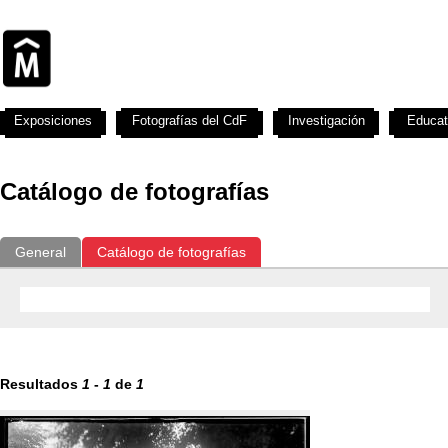
Exposiciones
Fotografías del CdF
Investigación
Educat
Catálogo de fotografías
General
Catálogo de fotografías
Resultados
1
-
1
de
1