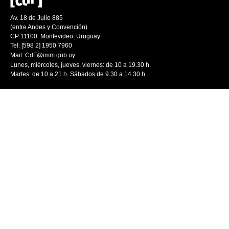
Av. 18 de Julio 885
(entre Andes y Convención)
CP 11100. Montevideo. Uruguay
Tel: [598 2] 1950 7960
Mail:
CdF@imm.gub.uy
Lunes, miércoles, jueves, viernes: de 10 a 19.30 h.
Martes: de 10 a 21 h. Sábados de 9.30 a 14.30 h.