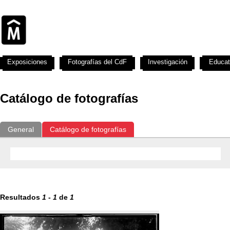
Exposiciones
Fotografías del CdF
Investigación
Educat
Catálogo de fotografías
General
Catálogo de fotografías
Resultados
1
-
1
de
1