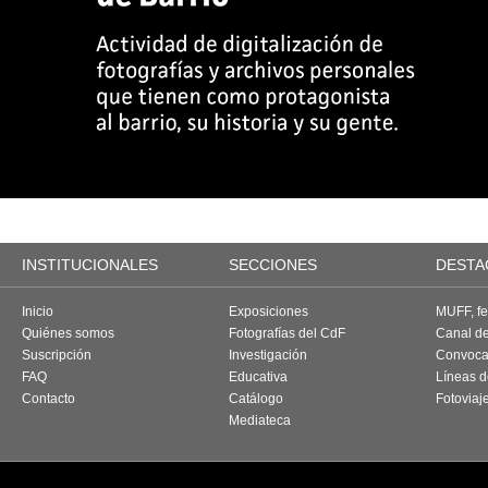
INSTITUCIONALES
SECCIONES
DESTA
Inicio
Exposiciones
MUFF, fes
Quiénes somos
Fotografías del CdF
Canal d
Suscripción
Investigación
Convoca
FAQ
Educativa
Líneas d
Contacto
Catálogo
Fotoviaj
Mediateca