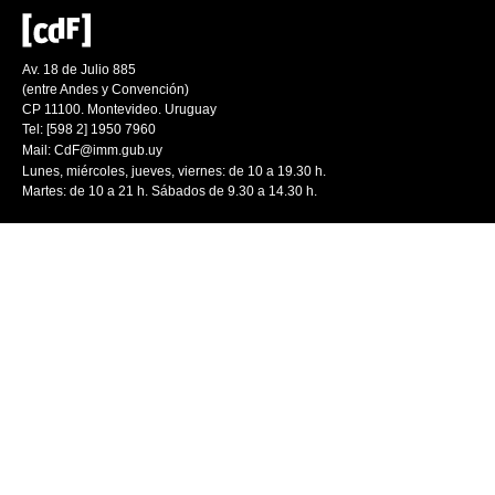
Av. 18 de Julio 885
(entre Andes y Convención)
CP 11100. Montevideo. Uruguay
Tel: [598 2] 1950 7960
Mail:
CdF@imm.gub.uy
Lunes, miércoles, jueves, viernes: de 10 a 19.30 h.
Martes: de 10 a 21 h. Sábados de 9.30 a 14.30 h.