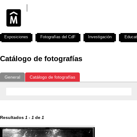
Exposiciones
Fotografías del CdF
Investigación
Educat
Catálogo de fotografías
General
Catálogo de fotografías
Resultados
1
-
1
de
1