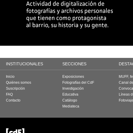
INSTITUCIONALES
SECCIONES
DESTA
Inicio
Exposiciones
MUFF, fes
Quiénes somos
Fotografías del CdF
Canal d
Suscripción
Investigación
Convoca
FAQ
Educativa
Líneas d
Contacto
Catálogo
Fotoviaj
Mediateca