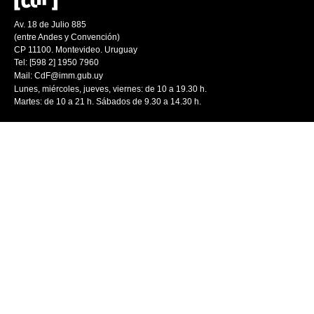
Av. 18 de Julio 885
(entre Andes y Convención)
CP 11100. Montevideo. Uruguay
Tel: [598 2] 1950 7960
Mail:
CdF@imm.gub.uy
Lunes, miércoles, jueves, viernes: de 10 a 19.30 h.
Martes: de 10 a 21 h. Sábados de 9.30 a 14.30 h.