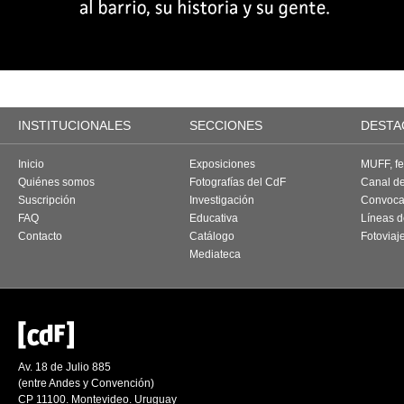
INSTITUCIONALES
SECCIONES
DESTA
Inicio
Exposiciones
MUFF, fes
Quiénes somos
Fotografías del CdF
Canal d
Suscripción
Investigación
Convoca
FAQ
Educativa
Líneas d
Contacto
Catálogo
Fotoviaj
Mediateca
Av. 18 de Julio 885
(entre Andes y Convención)
CP 11100. Montevideo. Uruguay