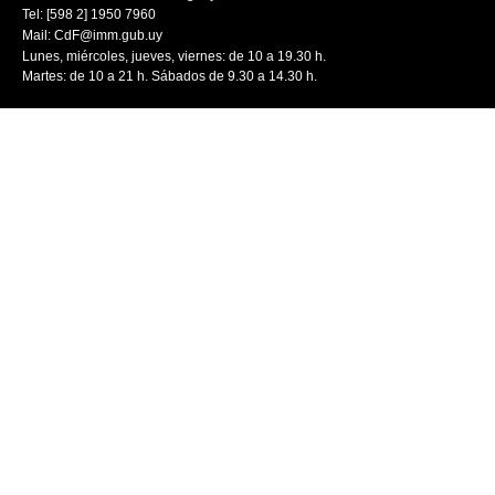
Tel: [598 2] 1950 7960
Mail:
CdF@imm.gub.uy
Lunes, miércoles, jueves, viernes: de 10 a 19.30 h.
Martes: de 10 a 21 h. Sábados de 9.30 a 14.30 h.