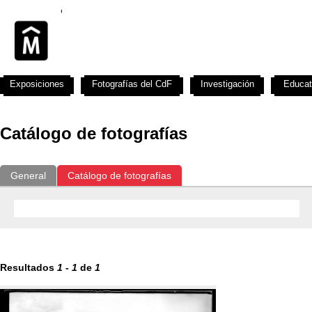
Exposiciones
Fotografías del CdF
Investigación
Educat
Catálogo de fotografías
General
Catálogo de fotografías
Resultados
1
-
1
de
1