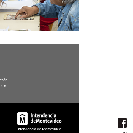
Razón
e CdF
Intendencia de Montevideo