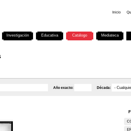
Inicio
Qu
Investigación
Educativa
Catálogo
Mediateca
s
Año exacto:
Década:
F
C
E