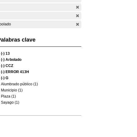
bolado
alabras clave
(-)
13
(-)
Arbolado
(-)
CCZ
(-)
ERROR 413H
(-)
G
Alumbrado público (1)
Municipio (1)
Plaza (1)
Sayago (1)