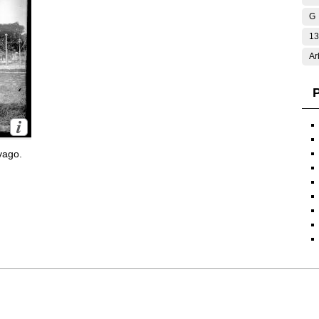
G
13
Ar
P
yago.