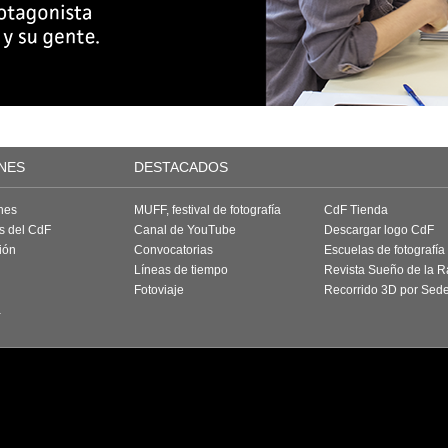
NES
DESTACADOS
nes
MUFF, festival de fotografía
CdF Tienda
as del CdF
Canal de YouTube
Descargar logo CdF
ión
Convocatorias
Escuelas de fotografía
Líneas de tiempo
Revista Sueño de la 
Fotoviaje
Recorrido 3D por Sed
a