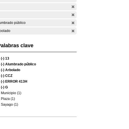
umbrado público
bolado
alabras clave
(-)
13
(-)
Alumbrado público
(-)
Arbolado
(-)
CCZ
(-)
ERROR 413H
(-)
G
Municipio (1)
Plaza (1)
Sayago (1)