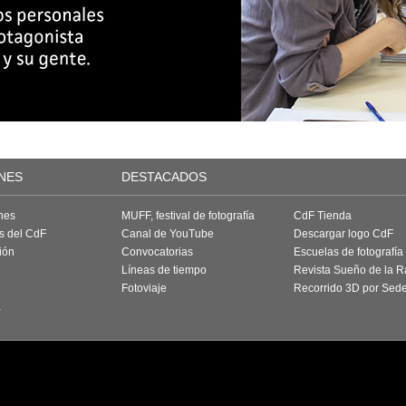
NES
DESTACADOS
nes
MUFF, festival de fotografía
CdF Tienda
as del CdF
Canal de YouTube
Descargar logo CdF
ión
Convocatorias
Escuelas de fotografía
Líneas de tiempo
Revista Sueño de la 
Fotoviaje
Recorrido 3D por Sed
a