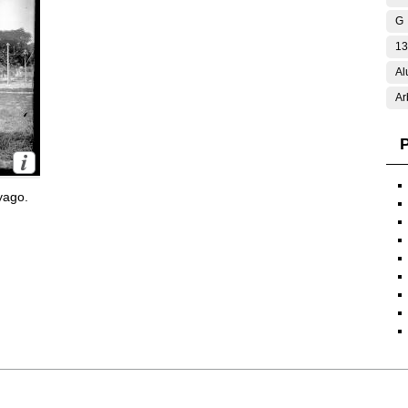
G
13
Al
Ar
P
yago.