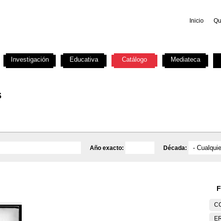
Inicio
Qu
Investigación
Educativa
Catálogo
Mediateca
s
Año exacto:
Década:
F
C
E