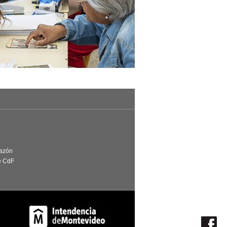
Razón
e CdF