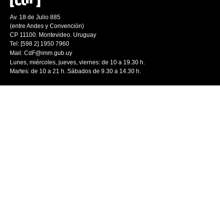
Av. 18 de Julio 885
(entre Andes y Convención)
CP 11100. Montevideo. Uruguay
Tel: [598 2] 1950 7960
Mail:
CdF@imm.gub.uy
Lunes, miércoles, jueves, viernes: de 10 a 19.30 h.
Martes: de 10 a 21 h. Sábados de 9.30 a 14.30 h.