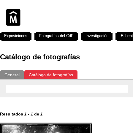
Exposiciones
Fotografías del CdF
Investigación
Educat
Catálogo de fotografías
General
Catálogo de fotografías
Resultados
1
-
1
de
1