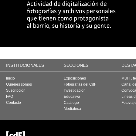
INSTITUCIONALES
SECCIONES
DESTA
Inicio
Exposiciones
MUFF, fes
Quiénes somos
Fotografías del CdF
Canal d
Suscripción
Investigación
Convoca
FAQ
Educativa
Líneas d
Contacto
Catálogo
Fotoviaj
Mediateca