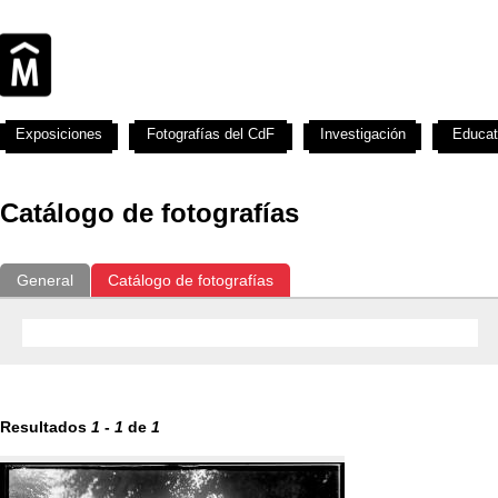
Exposiciones
Fotografías del CdF
Investigación
Educat
Catálogo de fotografías
General
Catálogo de fotografías
Resultados
1
-
1
de
1