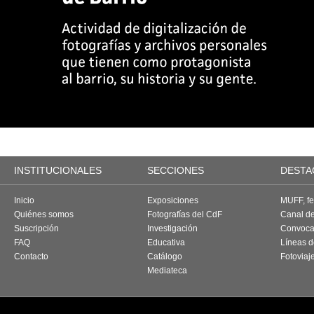
INSTITUCIONALES
SECCIONES
DESTA
Inicio
Exposiciones
MUFF, fes
Quiénes somos
Fotografías del CdF
Canal d
Suscripción
Investigación
Convoca
FAQ
Educativa
Líneas d
Contacto
Catálogo
Fotoviaj
Mediateca