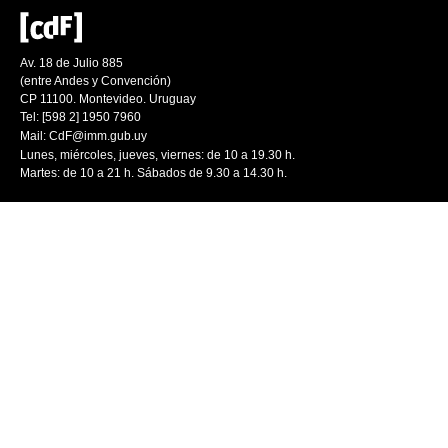
Av. 18 de Julio 885
(entre Andes y Convención)
CP 11100. Montevideo. Uruguay
Tel: [598 2] 1950 7960
Mail:
CdF@imm.gub.uy
Lunes, miércoles, jueves, viernes: de 10 a 19.30 h.
Martes: de 10 a 21 h. Sábados de 9.30 a 14.30 h.