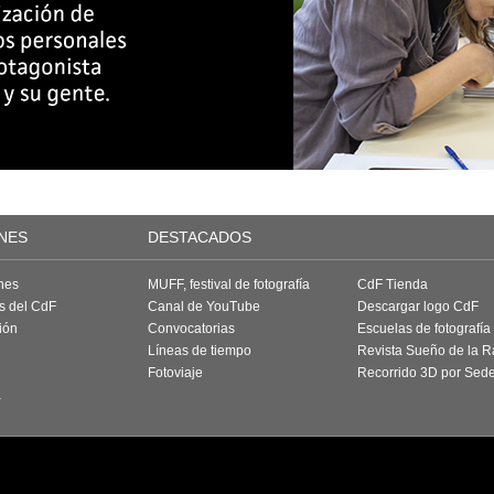
NES
DESTACADOS
nes
MUFF, festival de fotografía
CdF Tienda
as del CdF
Canal de YouTube
Descargar logo CdF
ión
Convocatorias
Escuelas de fotografía
Líneas de tiempo
Revista Sueño de la 
Fotoviaje
Recorrido 3D por Sed
a