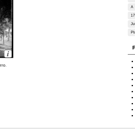
A
17
Ju
Pl
P
rro.