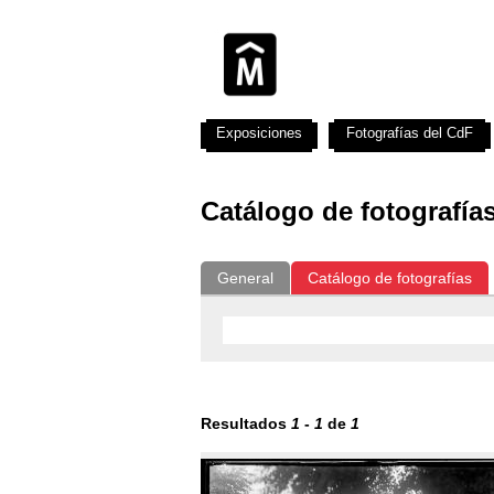
Exposiciones
Fotografías del CdF
Catálogo de fotografía
General
Catálogo de fotografías
Resultados
1
-
1
de
1