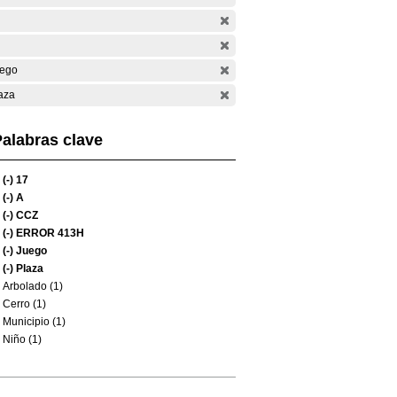
ego
aza
alabras clave
(-)
17
(-)
A
(-)
CCZ
(-)
ERROR 413H
(-)
Juego
(-)
Plaza
Arbolado (1)
Cerro (1)
Municipio (1)
Niño (1)