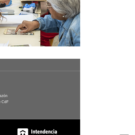
Razón
e CdF