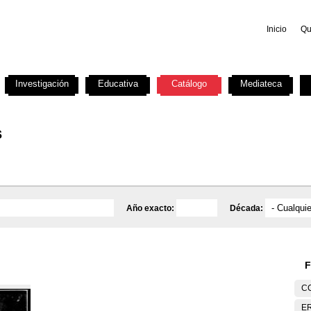
Inicio
Qu
Investigación
Educativa
Catálogo
Mediateca
s
Año exacto:
Década:
F
C
E