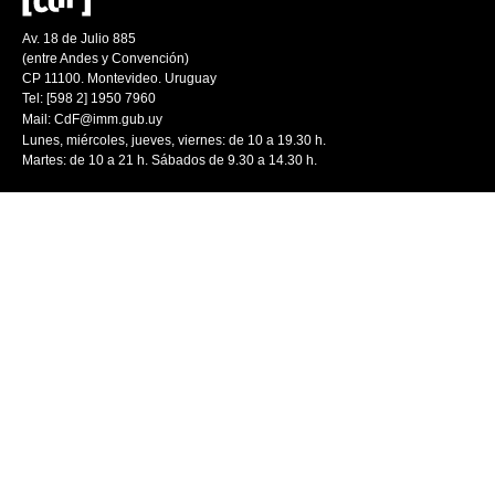
Av. 18 de Julio 885
(entre Andes y Convención)
CP 11100. Montevideo. Uruguay
Tel: [598 2] 1950 7960
Mail:
CdF@imm.gub.uy
Lunes, miércoles, jueves, viernes: de 10 a 19.30 h.
Martes: de 10 a 21 h. Sábados de 9.30 a 14.30 h.