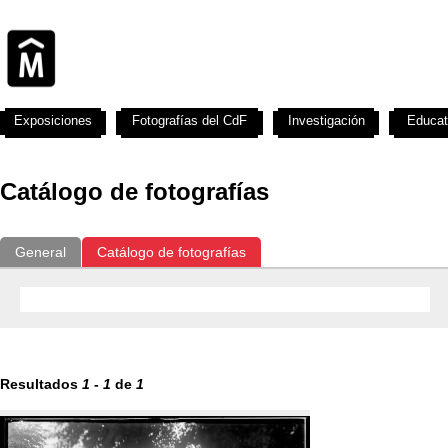
Exposiciones
Fotografías del CdF
Investigación
Educat
Catálogo de fotografías
General
Catálogo de fotografías
Resultados
1
-
1
de
1