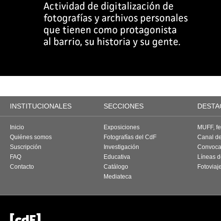
INSTITUCIONALES
SECCIONES
DESTA
Inicio
Exposiciones
MUFF, fes
Quiénes somos
Fotografías del CdF
Canal d
Suscripción
Investigación
Convoca
FAQ
Educativa
Líneas d
Contacto
Catálogo
Fotoviaj
Mediateca