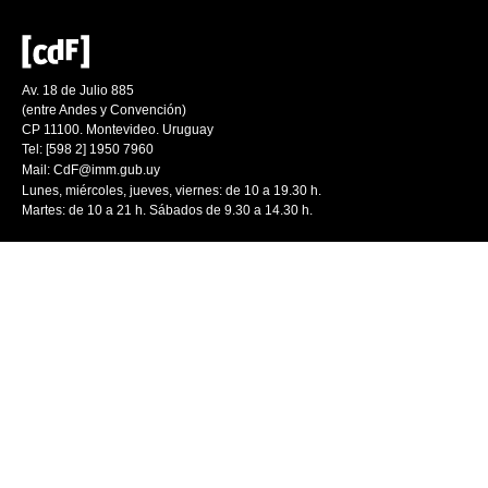
Av. 18 de Julio 885
(entre Andes y Convención)
CP 11100. Montevideo. Uruguay
Tel: [598 2] 1950 7960
Mail:
CdF@imm.gub.uy
Lunes, miércoles, jueves, viernes: de 10 a 19.30 h.
Martes: de 10 a 21 h. Sábados de 9.30 a 14.30 h.