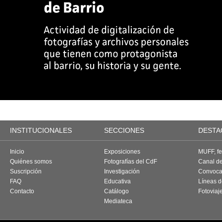
INSTITUCIONALES
SECCIONES
DESTA
Inicio
Exposiciones
MUFF, fes
Quiénes somos
Fotografías del CdF
Canal d
Suscripción
Investigación
Convoca
FAQ
Educativa
Líneas d
Contacto
Catálogo
Fotoviaj
Mediateca