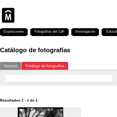
Exposiciones
Fotografías del CdF
Investigación
Educat
Catálogo de fotografías
General
Catálogo de fotografías
Resultados
1
-
1
de
1